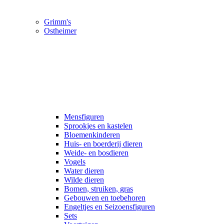
Grimm's
Ostheimer
Mensfiguren
Sprookjes en kastelen
Bloemenkinderen
Huis- en boerderij dieren
Weide- en bosdieren
Vogels
Water dieren
Wilde dieren
Bomen, struiken, gras
Gebouwen en toebehoren
Engeltjes en Seizoensfiguren
Sets