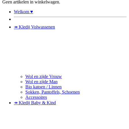
Geen artikelen in winkelwagen.
Welkom ♥
↠ Kledij Volwassenen
Wol en zijde Vrouw
Wol en zijde Man
Bio katoen / Linnen
Sokken, Pantoffels, Schoenen
Accessoires
↠ Kledij Baby & Kind