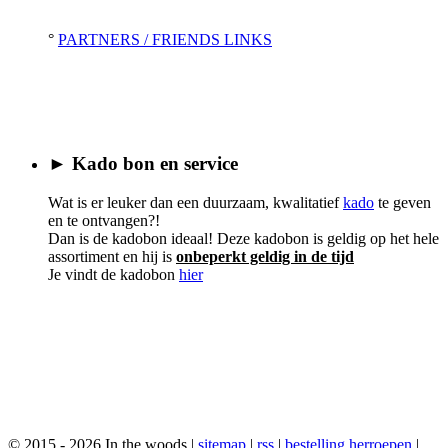
°
PARTNERS / FRIENDS LINKS
► Kado bon en service
Wat is er leuker dan een duurzaam, kwalitatief
kado
te geven
en te ontvangen?!
Dan is de kadobon ideaal! Deze kadobon is geldig op het hele
assortiment en hij is
onbeperkt geldig in de tijd
Je vindt de kadobon
hier
© 2015 - 2026 In the woods |
sitemap
|
rss
|
bestelling herroepen
|