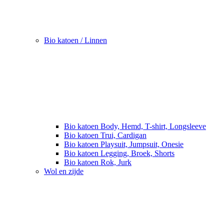
Bio katoen / Linnen
Bio katoen Body, Hemd, T-shirt, Longsleeve
Bio katoen Trui, Cardigan
Bio katoen Playsuit, Jumpsuit, Onesie
Bio katoen Legging, Broek, Shorts
Bio katoen Rok, Jurk
Wol en zijde