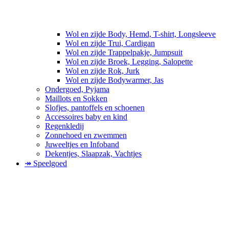
Wol en zijde Body, Hemd, T-shirt, Longsleeve
Wol en zijde Trui, Cardigan
Wol en zijde Trappelpakje, Jumpsuit
Wol en zijde Broek, Legging, Salopette
Wol en zijde Rok, Jurk
Wol en zijde Bodywarmer, Jas
Ondergoed, Pyjama
Maillots en Sokken
Slofjes, pantoffels en schoenen
Accessoires baby en kind
Regenkledij
Zonnehoed en zwemmen
Juweeltjes en Infoband
Dekentjes, Slaapzak, Vachtjes
↠ Speelgoed