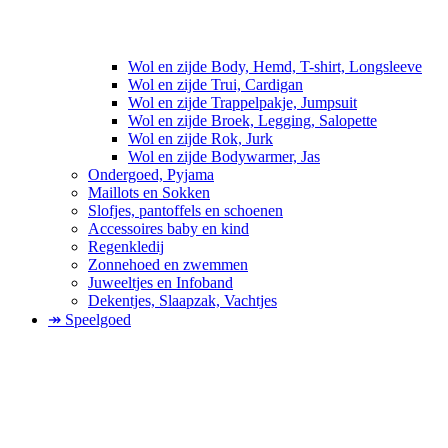
Wol en zijde Body, Hemd, T-shirt, Longsleeve
Wol en zijde Trui, Cardigan
Wol en zijde Trappelpakje, Jumpsuit
Wol en zijde Broek, Legging, Salopette
Wol en zijde Rok, Jurk
Wol en zijde Bodywarmer, Jas
Ondergoed, Pyjama
Maillots en Sokken
Slofjes, pantoffels en schoenen
Accessoires baby en kind
Regenkledij
Zonnehoed en zwemmen
Juweeltjes en Infoband
Dekentjes, Slaapzak, Vachtjes
↠ Speelgoed