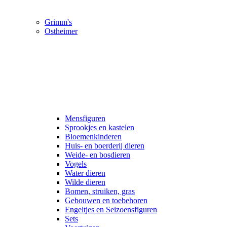
Grimm's
Ostheimer
Mensfiguren
Sprookjes en kastelen
Bloemenkinderen
Huis- en boerderij dieren
Weide- en bosdieren
Vogels
Water dieren
Wilde dieren
Bomen, struiken, gras
Gebouwen en toebehoren
Engeltjes en Seizoensfiguren
Sets