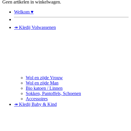
Geen artikelen in winkelwagen.
Welkom ♥
↠ Kledij Volwassenen
Wol en zijde Vrouw
Wol en zijde Man
Bio katoen / Linnen
Sokken, Pantoffels, Schoenen
Accessoires
↠ Kledij Baby & Kind