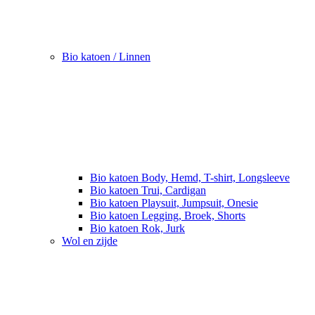
Bio katoen / Linnen
Bio katoen Body, Hemd, T-shirt, Longsleeve
Bio katoen Trui, Cardigan
Bio katoen Playsuit, Jumpsuit, Onesie
Bio katoen Legging, Broek, Shorts
Bio katoen Rok, Jurk
Wol en zijde