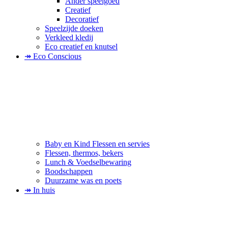
Ander speelgoed
Creatief
Decoratief
Speelzijde doeken
Verkleed kledij
Eco creatief en knutsel
↠ Eco Conscious
Baby en Kind Flessen en servies
Flessen, thermos, bekers
Lunch & Voedselbewaring
Boodschappen
Duurzame was en poets
↠ In huis