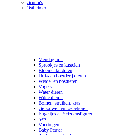
Grimm's
Ostheimer
Mensfiguren
Sprookjes en kastelen
Bloemenkinderen
Huis- en boerderij dieren
Weide- en bosdieren
Vogels
Water dieren
Wilde dieren
Bomen, struiken, gras
Gebouwen en toebehoren
Engeltjes en Seizoensfiguren
Sets
Voertuigen
Baby Peuter