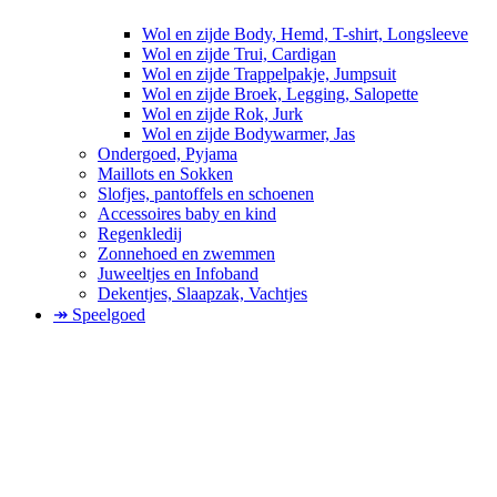
Wol en zijde Body, Hemd, T-shirt, Longsleeve
Wol en zijde Trui, Cardigan
Wol en zijde Trappelpakje, Jumpsuit
Wol en zijde Broek, Legging, Salopette
Wol en zijde Rok, Jurk
Wol en zijde Bodywarmer, Jas
Ondergoed, Pyjama
Maillots en Sokken
Slofjes, pantoffels en schoenen
Accessoires baby en kind
Regenkledij
Zonnehoed en zwemmen
Juweeltjes en Infoband
Dekentjes, Slaapzak, Vachtjes
↠ Speelgoed