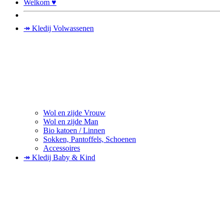
Welkom ♥
↠ Kledij Volwassenen
Wol en zijde Vrouw
Wol en zijde Man
Bio katoen / Linnen
Sokken, Pantoffels, Schoenen
Accessoires
↠ Kledij Baby & Kind