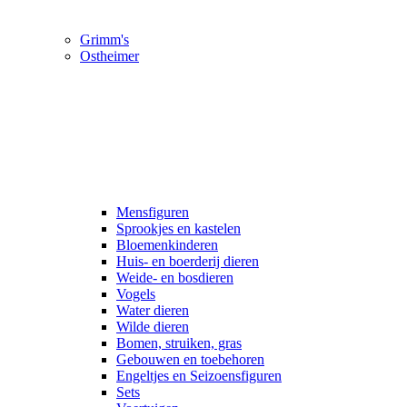
Grimm's
Ostheimer
Mensfiguren
Sprookjes en kastelen
Bloemenkinderen
Huis- en boerderij dieren
Weide- en bosdieren
Vogels
Water dieren
Wilde dieren
Bomen, struiken, gras
Gebouwen en toebehoren
Engeltjes en Seizoensfiguren
Sets