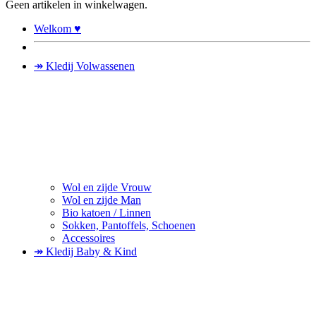
Geen artikelen in winkelwagen.
Welkom ♥
↠ Kledij Volwassenen
Wol en zijde Vrouw
Wol en zijde Man
Bio katoen / Linnen
Sokken, Pantoffels, Schoenen
Accessoires
↠ Kledij Baby & Kind