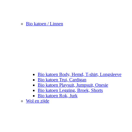
Bio katoen / Linnen
Bio katoen Body, Hemd, T-shirt, Longsleeve
Bio katoen Trui, Cardigan
Bio katoen Playsuit, Jumpsuit, Onesie
Bio katoen Legging, Broek, Shorts
Bio katoen Rok, Jurk
Wol en zijde