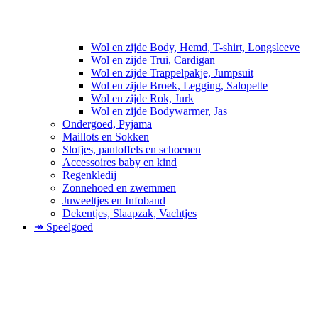
Wol en zijde Body, Hemd, T-shirt, Longsleeve
Wol en zijde Trui, Cardigan
Wol en zijde Trappelpakje, Jumpsuit
Wol en zijde Broek, Legging, Salopette
Wol en zijde Rok, Jurk
Wol en zijde Bodywarmer, Jas
Ondergoed, Pyjama
Maillots en Sokken
Slofjes, pantoffels en schoenen
Accessoires baby en kind
Regenkledij
Zonnehoed en zwemmen
Juweeltjes en Infoband
Dekentjes, Slaapzak, Vachtjes
↠ Speelgoed