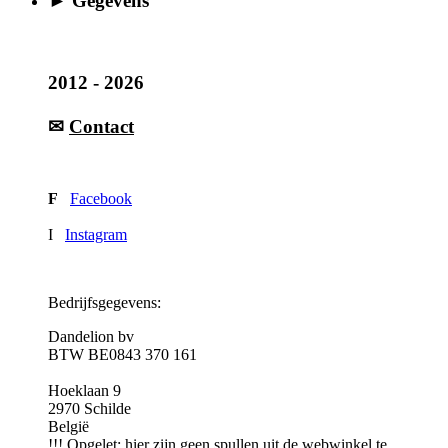
► Gegevens
2012 - 2026
✉
Contact
F
Facebook
I
Instagram
Bedrijfsgegevens:
Dandelion bv
BTW BE0843 370 161
Hoeklaan 9
2970 Schilde
België
!!! Opgelet: hier zijn geen spullen uit de webwinkel te