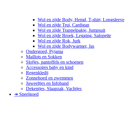
Wol en zijde Body, Hemd, T-shirt, Longsleeve
Wol en zijde Trui, Cardigan
Wol en zijde Trappelpakje, Jumpsuit
Wol en zijde Broek, Legging, Salopette
Wol en zijde Rok, Jurk
Wol en zijde Bodywarmer, Jas
Ondergoed, Pyjama
Maillots en Sokken
Slofjes, pantoffels en schoenen
Accessoires baby en kind
Regenkledij
Zonnehoed en zwemmen
Juweeltjes en Infoband
Dekentjes, Slaapzak, Vachtjes
↠ Speelgoed