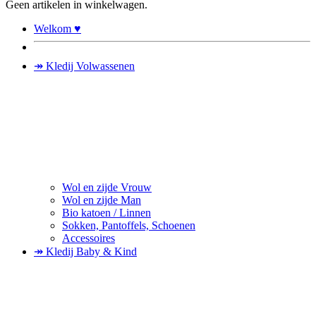
Geen artikelen in winkelwagen.
Welkom ♥
↠ Kledij Volwassenen
Wol en zijde Vrouw
Wol en zijde Man
Bio katoen / Linnen
Sokken, Pantoffels, Schoenen
Accessoires
↠ Kledij Baby & Kind