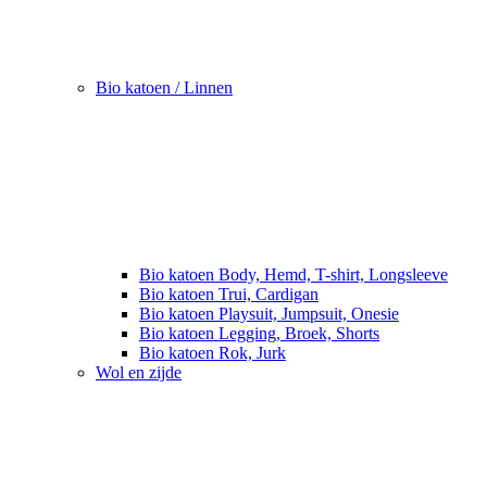
Bio katoen / Linnen
Bio katoen Body, Hemd, T-shirt, Longsleeve
Bio katoen Trui, Cardigan
Bio katoen Playsuit, Jumpsuit, Onesie
Bio katoen Legging, Broek, Shorts
Bio katoen Rok, Jurk
Wol en zijde