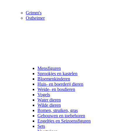
Grimm's
Ostheimer
Mensfiguren
Sprookjes en kastelen
Bloemenkinderen
Huis- en boerderij dieren
Weide- en bosdieren
Vogels
Water dieren
Wilde dieren
Bomen, struiken, gras
Gebouwen en toebehoren
Engeltjes en Seizoensfiguren
Sets